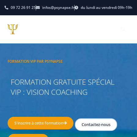
09 72 26 91 25
infos@psynapse.fr
du lundi au vendredi 09h-19h
FORMATION VIP PAR PSYNAPSE
FORMATION GRATUITE SPÉCIAL
VIP : VISION COACHING
S'inscrire à cette formation
Contactez-nous