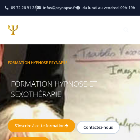
09 72 26 91 25
infos@psynapse.fr
du lundi au vendredi 09h-19h
FORMATION HYPNOSE PSYNAPSE
FORMATION HYPNOSE ET
SEXOTHÉRAPIE
S'inscrire à cette formation
Contactez-nous