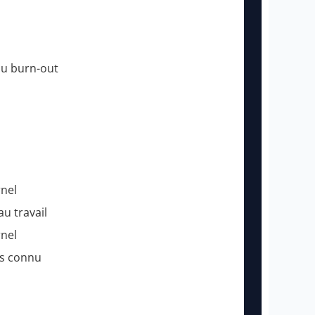
u burn-out
rnel
u travail
rnel
us connu