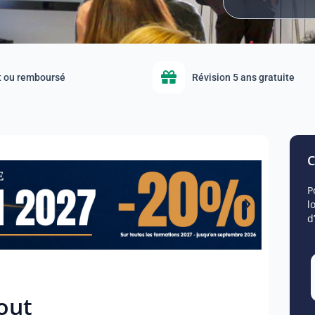
it ou remboursé
Révision 5 ans gratuite
C
P
l
d
out