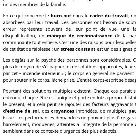
un des membres de la famille.
En ce qui concerne le
burn-out
dans le
cadre du travail
, n
absorbées par leur travail. Ces personnes ont besoin de sout
erreur représente souvent de leur point de vue, une fa
disqualification, un
manque de reconnaissance
de la part
communauté tout entière. C’est une des raisons pour lesquelles 
de cet état de faiblesse : un
stress constant
est un des signes 
Les dégâts sur la psyché des personnes sont considérables. 
plus de moyen de s’échapper, ni de solutions apparentes, leur s
par cet « incendie intérieur » ; le corps en général ne parvient
pour soutenir le corps, lâche prise. L’entité corps-esprit se désa
Pourtant des solutions multiples existent. Chaque cas parait 
entendu, chaque être est unique et porte en lui sa propre histo
le présent, et à cela peut se rajouter des facteurs aggravant
d’estime de soi
, des
croyances
infondées, de multiples
pe
issue. Les performances demandées ne pouvant plus être garant
harcèlement, moqueries, atteintes à l’intégrité de la personne
semblent dans ce contexte d’urgence des plus adaptés.