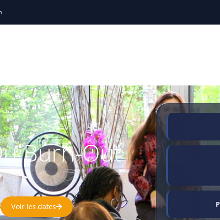
h
ng
Thérapie Brève
Holistiques
Sophrologie
Soirées
Locations de salles
Témoignages
R
Du Burn-Out
P
Voir les dates