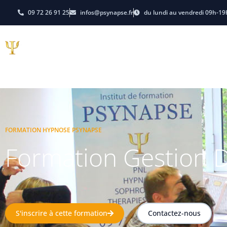
09 72 26 91 25
infos@psynapse.fr
du lundi au vendredi 09h-19
Hypnose
PNL-Coachi
E-learning
Dates et Tarifs
FORMATION HYPNOSE PSYNAPSE
Formation Gestion 
S'inscrire à cette formation
Contactez-nous