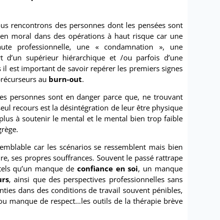
ous rencontrons des personnes dont les pensées sont
ien moral dans des opérations à haut risque car une
ute professionnelle, une « condamnation », une
 d’un supérieur hiérarchique et /ou parfois d’une
il est important de savoir repérer les premiers signes
précurseurs au
burn-out
.
Ces personnes sont en danger parce que, ne trouvant
eul recours est la désintégration de leur être physique
 plus à soutenir le mental et le mental bien trop faible
grège.
semblable car les scénarios se ressemblent mais bien
ire, ses propres souffrances. Souvent le passé rattrape
s tels qu’un manque de
confiance en soi
, un manque
urs
, ainsi que des perspectives professionnelles sans
ies dans des conditions de travail souvent pénibles,
 ou manque de respect…les outils de la thérapie brève