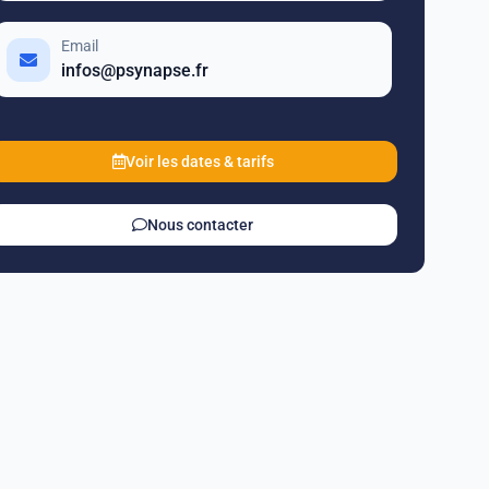
Email
infos@psynapse.fr
Voir les dates & tarifs
Nous contacter