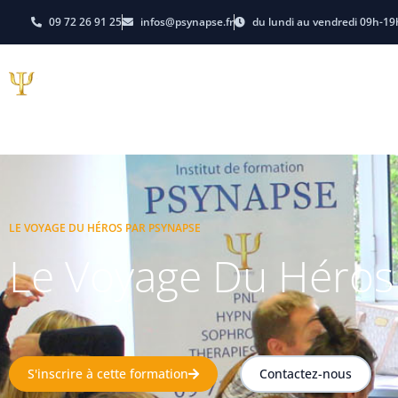
09 72 26 91 25
infos@psynapse.fr
du lundi au vendredi 09h-19
Hypnose
PNL-Coachi
E-learning
Dates et Tarifs
LE VOYAGE DU HÉROS PAR PSYNAPSE
Le Voyage Du Héros
S'inscrire à cette formation
Contactez-nous