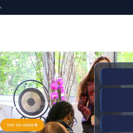
h
ng
Thérapie Brève
Holistiques
Sophrologie
Soirées
Locations de salles
Témoignages
R
Voir les dates