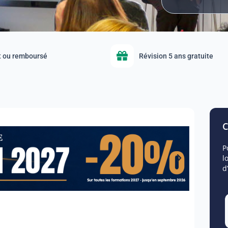
it ou remboursé
Révision 5 ans gratuite
C
P
l
d