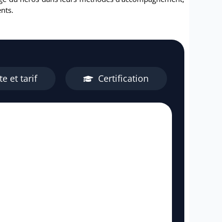
ents.
e et tarif
Certification