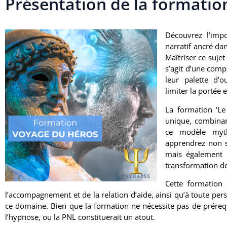
Présentation de la formatio
Découvrez l’imp
narratif ancré dan
Maîtriser ce suje
s’agit d’une compé
leur palette d’o
limiter la portée 
La formation ‘L
unique, combinan
ce modèle myth
apprendrez non s
mais également c
transformation de
Cette formation 
l’accompagnement et de la relation d’aide, ainsi qu’à toute pe
ce domaine. Bien que la formation ne nécessite pas de prérequi
l’hypnose, ou la PNL constituerait un atout.