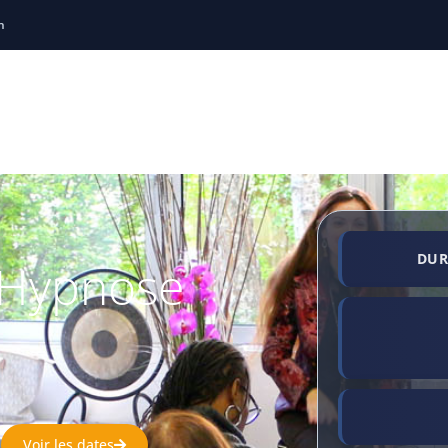
h
ng
Thérapie Brève
Holistiques
Sophrologie
Soirées
Locations de salles
Témoignages
R
DUR
 Hypnose
Voir les dates