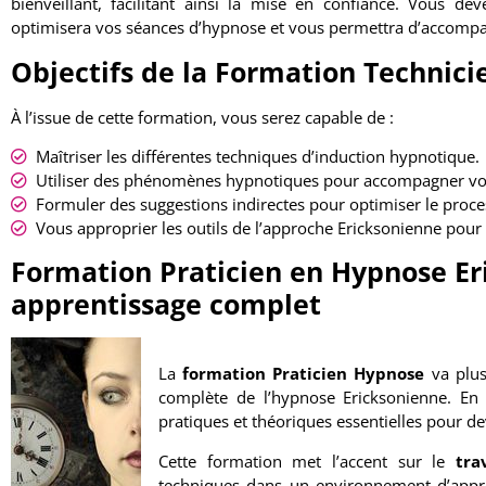
bienveillant, facilitant ainsi la mise en confiance. Vous 
optimisera vos séances d’hypnose et vous permettra d’accompag
Objectifs de la Formation Technic
À l’issue de cette formation, vous serez capable de :
Maîtriser les différentes techniques d’induction hypnotique.
Utiliser des phénomènes hypnotiques pour accompagner vos
Formuler des suggestions indirectes pour optimiser le proc
Vous approprier les outils de l’approche Ericksonienne pour d
Formation Praticien en Hypnose Er
apprentissage complet
La
formation Praticien Hypnose
va plus
complète de l’hypnose Ericksonienne. En
pratiques et théoriques essentielles pour d
Cette formation met l’accent sur le
tra
techniques dans un environnement d’appren