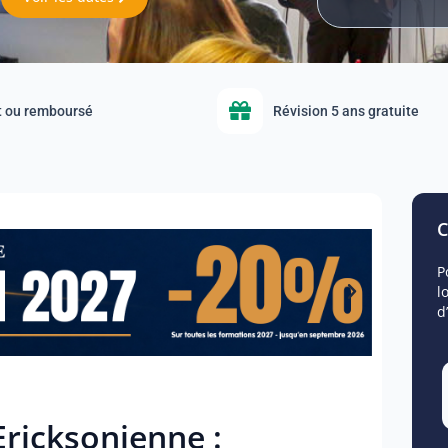
it ou remboursé
Révision 5 ans gratuite
C
P
l
d
ricksonienne :