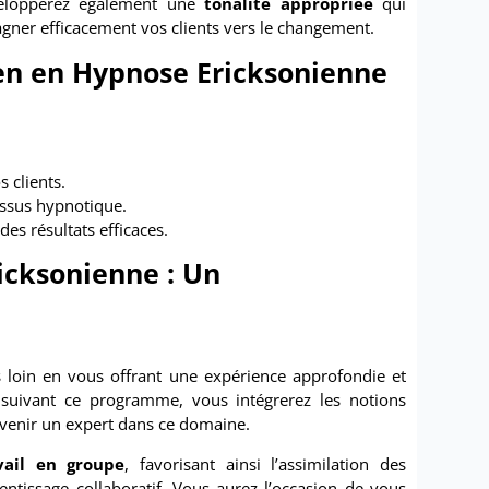
développerez également une
tonalité appropriée
qui
ner efficacement vos clients vers le changement.
ien en Hypnose Ericksonienne
 clients.
essus hypnotique.
es résultats efficaces.
icksonienne : Un
 loin en vous offrant une expérience approfondie et
 suivant ce programme, vous intégrerez les notions
evenir un expert dans ce domaine.
vail en groupe
, favorisant ainsi l’assimilation des
tissage collaboratif. Vous aurez l’occasion de vous