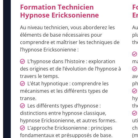
Formation Technicien
F
Hypnose Ericksonienne
E
Au niveau technicien, vous aborderez les
Au
éléments de base nécessaires pour
pl
comprendre et maîtriser les techniques de
th
l’hypnose Ericksonienne :
L’hypnose dans l’histoire : exploration
ma
des origines et de l’évolution de l’hypnose à
travers le temps.
av
L’état hypnotique : comprendre les
ph
mécanismes et les différents types de
transe.
hy
Les différents types d’hypnose :
th
distinctions entre hypnose classique,
hypnose Ericksonienne, et autres formes.
ut
L’approche Ericksonienne : principes
ch
fondamentaux et présupposés de base.
(m