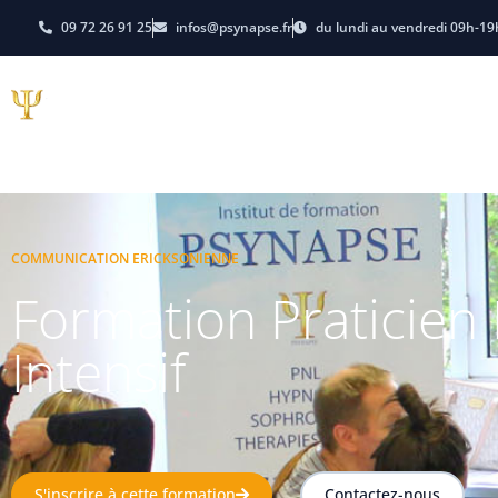
09 72 26 91 25
infos@psynapse.fr
du lundi au vendredi 09h-19
Hypnose
PNL-Coachi
E-learning
Dates et Tarifs
COMMUNICATION ERICKSONIENNE
Formation Praticien
Intensif
S'inscrire à cette formation
Contactez-nous