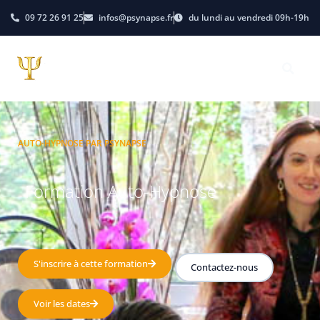
09 72 26 91 25
infos@psynapse.fr
du lundi au vendredi 09h-19h
AUTO-HYPNOSE PAR PSYNAPSE
Formation Auto-Hypnose
S'inscrire à cette formation
Contactez-nous
Voir les dates