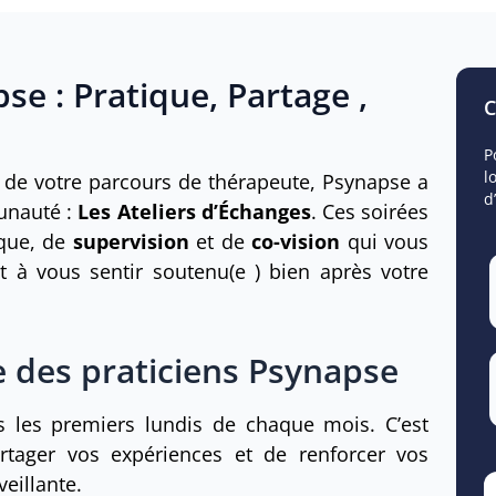
se : Pratique, Partage ,
C
P
l
t de votre parcours de thérapeute, Psynapse a
d
unauté :
Les Ateliers d’Échanges
. Ces soirées
ique, de
supervision
et de
co-vision
qui vous
t à vous sentir soutenu(e ) bien après votre
 des praticiens Psynapse
s les premiers lundis de chaque mois. C’est
artager vos expériences et de renforcer vos
eillante.