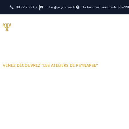
09 72 26 91 25
infos@psynapse.fr
du lundi au vendredi 09h-19
Hypnose
PNL-Coachi
E-learning
Dates et Tarifs
VENEZ DÉCOUVREZ "LES ATELIERS DE PSYNAPSE"
Les Ateliers De