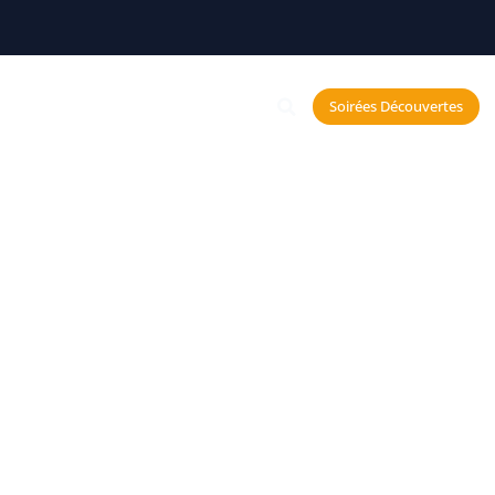
Constellations
Soirées Découvertes
echerche et Neurosciences