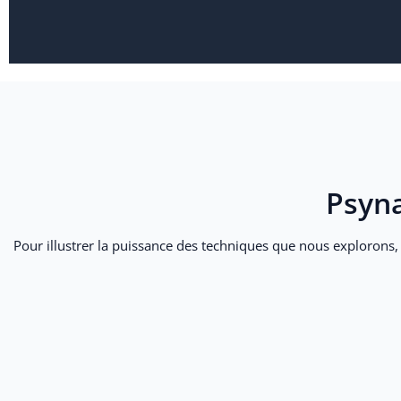
J’ai beaucoup appréci
et ouvert. Merc
Psyn
Pour illustrer la puissance des techniques que nous explorons,