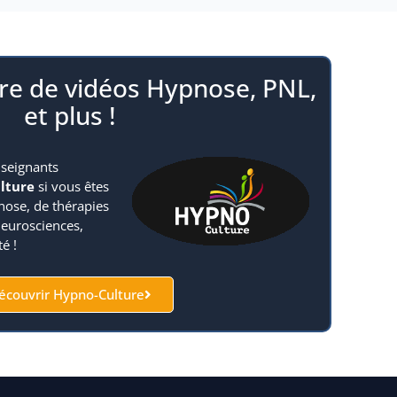
re de vidéos Hypnose, PNL,
et plus !
nseignants
lture
si vous êtes
nose, de thérapies
neurosciences,
té !
écouvrir Hypno-Culture