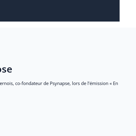
xpériences, libre
ventions et
ose
ernois, co-fondateur de Psynapse, lors de l’émission « En