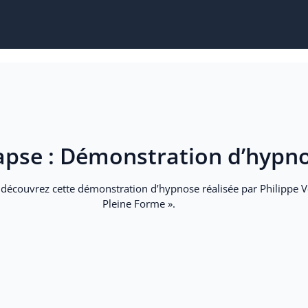
é les échanges entre thérapeutes, et le partage d’e
i à Emilie d’avoir animé cette soirée, riche en inter
problématiques spécifiques.
apse : Démonstration d’hypn
Didier
 découvrez cette démonstration d’hypnose réalisée par Philippe V
Pleine Forme ».