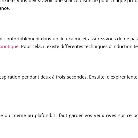
’anxiété, vous devez avoir une séance distincte pour chaque probl
ance.
t confortablement dans un lieu calme et assurez-vous de ne pas 
ypnotique
. Pour cela, il existe différentes techniques d’induction te
 respiration pendant deux à trois secondes. Ensuite, d’expirer lent
re ou même au plafond. Il faut garder vos yeux rivés sur ce p