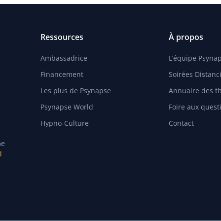
Ressources
À propos
Ambassadrice
L’équipe Psyna
Financement
Soirées Distanci
Les plus de Psynapse
Annuaire des t
Psynapse World
Foire aux quest
Hypno-Culture
Contact
me
d