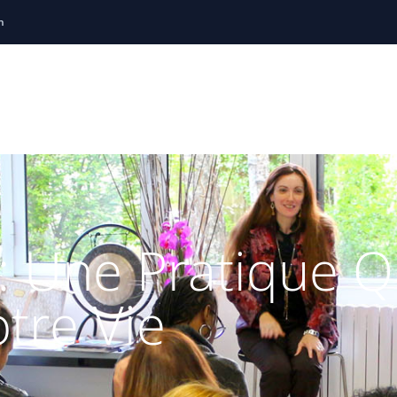
h
ng
Thérapie Brève
Holistiques
Sophrologie
Soirées
Locations de salles
Témoignages
R
: Une Pratique Q
tre Vie