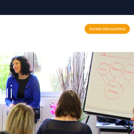
Constellations
Soirées Découvertes
echerche et Neurosciences
ui