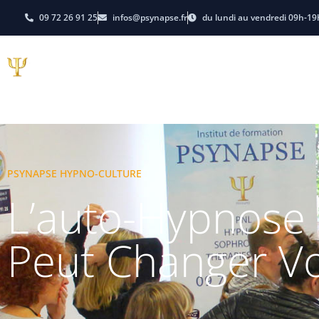
09 72 26 91 25
infos@psynapse.fr
du lundi au vendredi 09h-19
Hypnose
PNL-Coachi
E-learning
Dates et Tarifs
PSYNAPSE HYPNO-CULTURE
L’auto-Hypnose 
Peut Changer Vo