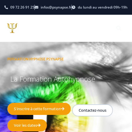
09 72 26 91 25
infos@psynapse.fr
du lundi au vendredi 09h-19h
FORMATION HYPNOSE PSYNAPSE
La Formation Autohypnose
S'inscrire à cette formation
Contactez-nous
Voir les dates