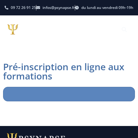
09 72 26 91 25
infos@psynapse.fr
du lundi au vendredi 09h-19h
Pré-inscription en ligne aux
formations