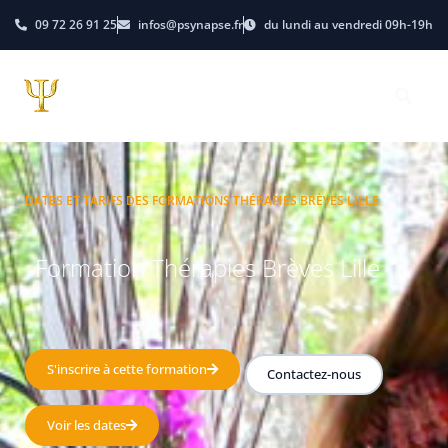
09 72 26 91 25
infos@psynapse.fr
du lundi au vendredi 09h-19h
DATES ET TARIFS DES FORMATIONS THÉRAPIES BRÈVES LILLE
Formation Thérapies Brèves Lille
S'inscrire à cette formation
Contactez-nous
Voir les dates