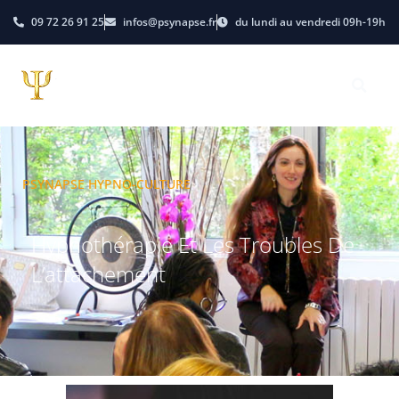
09 72 26 91 25
infos@psynapse.fr
du lundi au vendredi 09h-19h
PSYNAPSE HYPNO-CULTURE
Hypnothérapie Et Les Troubles De
L’attachement