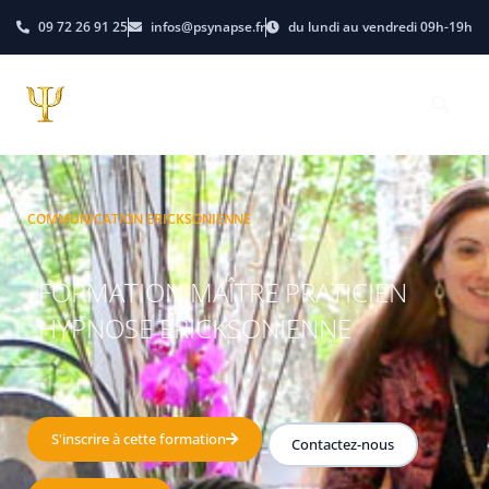
09 72 26 91 25
infos@psynapse.fr
du lundi au vendredi 09h-19h
COMMUNICATION ERICKSONIENNE
FORMATION MAÎTRE PRATICIEN
HYPNOSE ERICKSONIENNE
S'inscrire à cette formation
Contactez-nous