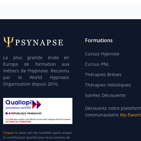
Formations
Cursus Hypnose
La plus grande école en
Europe de formation aux
Cursus PNL
métiers de l’Hypnose. Reconnu
Thérapies Brèves
par le World Hypnosis
Organization depuis 2016.
Thérapies Holistiques
Soirées Découverte
Découvrez notre platefor
communautaire
My-Eworl
Cliquer ici
pour voir les sociétés ayant acquis
la certification qualité pour leurs actions de