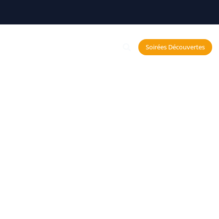
Constellations
Soirées Découvertes
echerche et Neurosciences