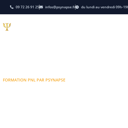
09 72 26 91 25
infos@psynapse.fr
du lundi au vendredi 09h-19
Hypnose
PNL-Coachi
E-learning
Dates et Tarifs
FORMATION PNL PAR PSYNAPSE
AUVERGNE