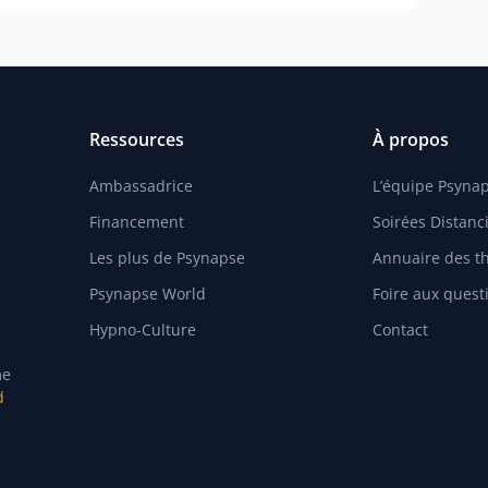
Ressources
À propos
Ambassadrice
L’équipe Psyna
Financement
Soirées Distanci
Les plus de Psynapse
Annuaire des t
Psynapse World
Foire aux quest
Hypno-Culture
Contact
me
d