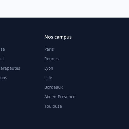
Nos campus
pse
Paris
el
Rennes
hérapeutes
Lyon
ions
Lille
Bordeaux
Aix-en-Provence
Toulouse