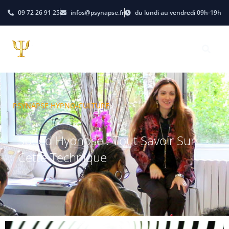
09 72 26 91 25
infos@psynapse.fr
du lundi au vendredi 09h-19h
PSYNAPSE HYPNO-CULTURE
Speed Hypnose : Tout Savoir Sur
Cette Technique