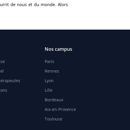
nourrit de nous et du monde. Alors
Nos campus
pse
Paris
el
Rennes
hérapeutes
Lyon
ions
Lille
Bordeaux
Aix-en-Provence
Toulouse