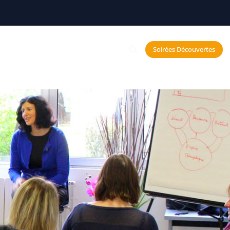
Constellations
Soirées Découvertes
echerche et Neurosciences