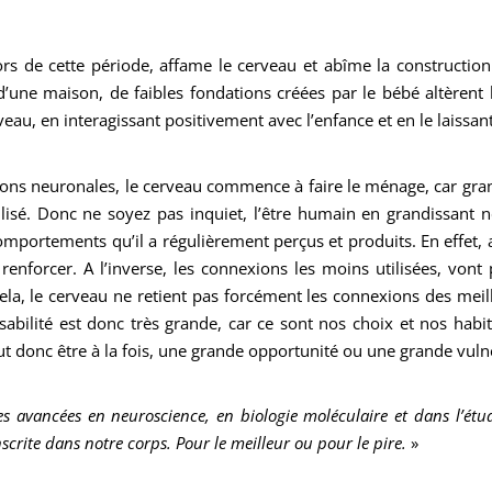
ors de cette période, affame le cerveau et abîme la construction
’une maison, de faibles fondations créées par le bébé altèrent l’
cerveau, en interagissant positivement avec l’enfance et en le laissa
ions neuronales, le cerveau commence à faire le ménage, car grand
tilisé. Donc ne soyez pas inquiet, l’être humain en grandissant n
s comportements qu’il a régulièrement perçus et produits. En effet
enforcer. A l’inverse, les connexions les moins utilisées, vont p
cela, le cerveau ne retient pas forcément les connexions des meil
abilité est donc très grande, car ce sont nos choix et nos habi
eut donc être à la fois, une grande opportunité ou une grande vulné
es avancées en neuroscience, en biologie moléculaire et dans l’é
nscrite dans notre corps. Pour le meilleur ou pour le pire.
»