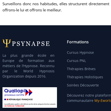
Surveillons donc nos habitudes, elles structurent directement
offrons-le lui et offrons le meilleur.
Formations
Cursus Hypnose
La plus grande école en
Europe de formation aux
Cursus PNL
métiers de l’Hypnose. Reconnu
Thérapies Brèves
par le World Hypnosis
Organization depuis 2016.
Thérapies Holistiques
Soirées Découverte
Découvrez notre platefor
communautaire
My-Eworl