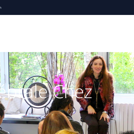
h
ng
Thérapie Brève
Holistiques
Sophrologie
Soirées
Locations de salles
Témoignages
R
rébrale Chez