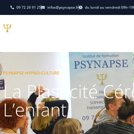
09 72 26 91 25
infos@psynapse.fr
du lundi au vendredi 09h-19
Hypnose
PNL-Coachi
E-learning
Dates et Tarifs
PSYNAPSE HYPNO-CULTURE
La Plasticité Cé
L’enfant