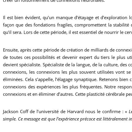
créer un foisonnement de connexions neuronales.
Il est bien évident, qu’un manque d’étayage et d’exploration l
façon que des fondations fragiles, compromettent la stabilité d
qu’il sera. Lors de cette période, il est essentiel de nourrir le 
Ensuite, après cette période de création de milliards de connex
de toutes ces possibilités et devenir expert du tiers le plus u
devient spécialiste. Spécialiste de la langue, de la culture, de
connexions, les connexions les plus souvent utilisées vont se r
éliminées. Cela s’appelle, l’élagage synaptique. Retenons bien 
connexions des expériences les plus fréquentes. Notre respons
connexions et en éliminer d’autres. Cette plasticité cérébrale p
Jackson Coff de l’université de Harvard nous le confirme : «
L
simple. Ce message est que l’expérience précoce est littéralement i