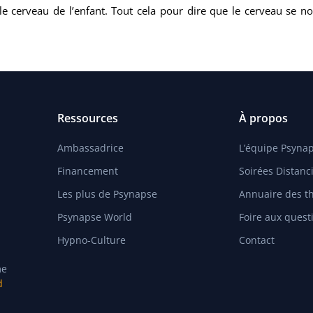
 le cerveau de l’enfant. Tout cela pour dire que le cerveau se 
Ressources
À propos
Ambassadrice
L’équipe Psyna
Financement
Soirées Distanci
Les plus de Psynapse
Annuaire des t
Psynapse World
Foire aux quest
Hypno-Culture
Contact
me
d