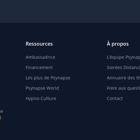
Ressources
À propos
Ambassadrice
L’équipe Psyna
Financement
Soirées Distanci
Les plus de Psynapse
Annuaire des t
Psynapse World
Foire aux quest
Hypno-Culture
Contact
me
d