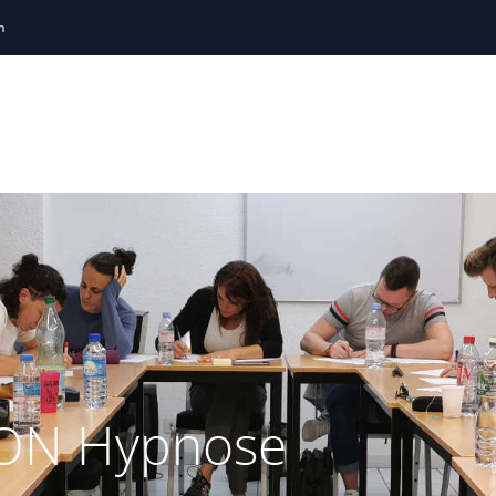
h
ng
Thérapie Brève
Holistiques
Sophrologie
Soirées
Locations de salles
Témoignages
R
ION Hypnose