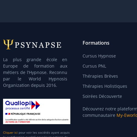
Formations
Cursus Hypnose
La plus grande école en
Europe de formation aux
Cursus PNL
métiers de l’Hypnose. Reconnu
Thérapies Brèves
par le World Hypnosis
Organization depuis 2016.
Thérapies Holistiques
Soirées Découverte
Découvrez notre platefor
communautaire
My-Eworl
Cliquer ici
pour voir les sociétés ayant acquis