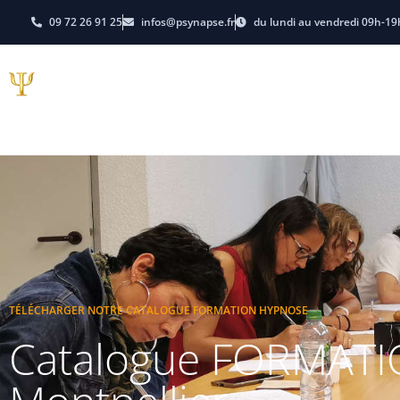
09 72 26 91 25
infos@psynapse.fr
du lundi au vendredi 09h-19
Hypnose
PNL-Coachi
E-learning
Dates et Tarifs
TÉLÉCHARGER NOTRE CATALOGUE FORMATION HYPNOSE
Catalogue FORMAT