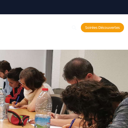
Constellations
Soirées Découvertes
echerche et Neurosciences