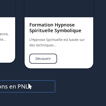
e
Formation Hypnose
Spirituelle Symbolique
ienne,
te...
L’Hypnose Spirituelle est basée sur
des techniques...
Découvrir
ons en PNL