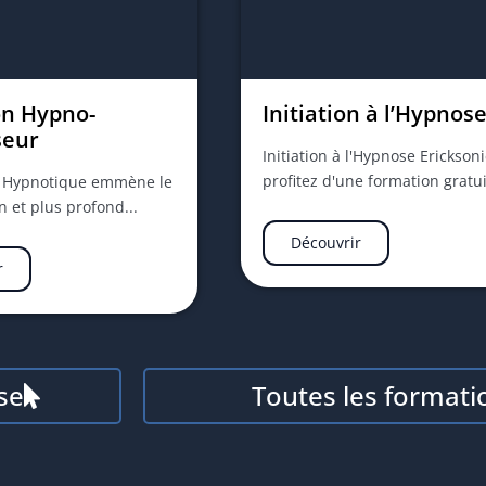
n Hypno-
Initiation à l’Hypnos
seur
Initiation à l'Hypnose Erickson
profitez d'une formation gratui
n Hypnotique emmène le
in et plus profond...
Découvrir
r
se
Toutes les formati