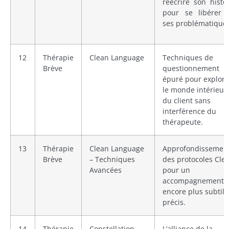
réécrire son histo
pour se libérer 
ses problématiques
12
Thérapie
Clean Language
Techniques de
Brève
questionnement
épuré pour explore
le monde intérieur
du client sans
interférence du
thérapeute.
13
Thérapie
Clean Language
Approfondissemen
Brève
– Techniques
des protocoles Cle
Avancées
pour un
accompagnement
encore plus subtil 
précis.
14
Thérapie
Constellation
L’alliance de la