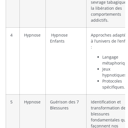
sevrage tabagique 
la libération des
comportements
addictifs.
4
Hypnose
Hypnose
Approches adapté
Enfants
à l’univers de l’enf
:
Langage
métaphoriqu
Jeux
hypnotiques,
Protocoles
spécifiques.
5
Hypnose
Guérison des 7
Identification et
Blessures
transformation des
blessures
fondamentales qui
façonnent nos