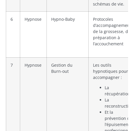
schémas de vie.
6
Hypnose
Hypno-Baby
Protocoles
d’accompagnemen
de la grossesse, de
préparation à
l’accouchement
7
Hypnose
Gestion du
Les outils
Burn-out
hypnotiques pour
accompagner :
La
récupération
La
reconstructi
Et la
prévention d
l’épuisement
professionnel