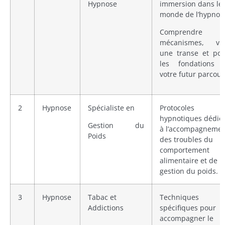
Hypnose
immersion dans le
monde de l’hypnose
Comprendre s
mécanismes, viv
une transe et pos
les fondations 
votre futur parcour
2
Hypnose
Spécialiste en
Protocoles
hypnotiques dédié
Gestion du
à l’accompagneme
Poids
des troubles du
comportement
alimentaire et de l
gestion du poids.
3
Hypnose
Tabac et
Techniques
Addictions
spécifiques pour
accompagner le