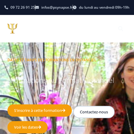
09 72 26 91 25
infos@psynapse.fr
du lundi au vendredi 09h-19h
DATES ET TARIFS DES FORMATIONS EN DISTANCIEL
Formations Au Format Distanciel
S'inscrire à cette formation
Contactez-nous
Voir les dates